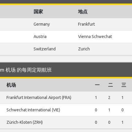
国家
地点
Germany
Frankfurt
Austria
Vienna Schwechat
Switzerland
Zurich
kholm 机场 的每周定期航班
机场
一
二
三
Frankfurt International Airport (FRA)
1
2
1
Schwechat International (VIE)
0
1
0
Zürich-Kloten (ZRH)
0
0
1