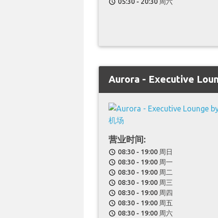
05:30 - 20:30 周六
schedule
Aurora - Executive Lou
营业时间:
08:30 - 19:00 周日
schedule
08:30 - 19:00 周一
schedule
08:30 - 19:00 周二
schedule
08:30 - 19:00 周三
schedule
08:30 - 19:00 周四
schedule
08:30 - 19:00 周五
schedule
08:30 - 19:00 周六
schedule