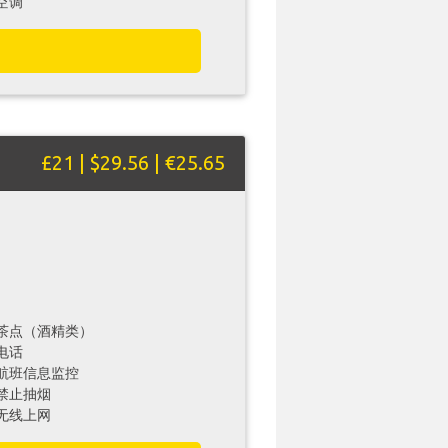
空调
£21 | $29.56 | €25.65
茶点（酒精类）
电话
航班信息监控
禁止抽烟
无线上网