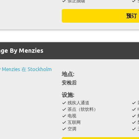
禁止抽烟
check
check
预订
nge By Menzies
地点:
安检后
设施:
残疾人通道
check
check
茶点（软饮料）
check
check
电视
check
check
互联网
check
check
空调
check
check