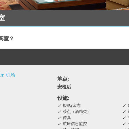
息室
贵宾室？
地点:
安检后
设施:
报纸/杂志
check
check
茶点（酒精类）
check
check
传真
check
check
航班信息监控
check
check