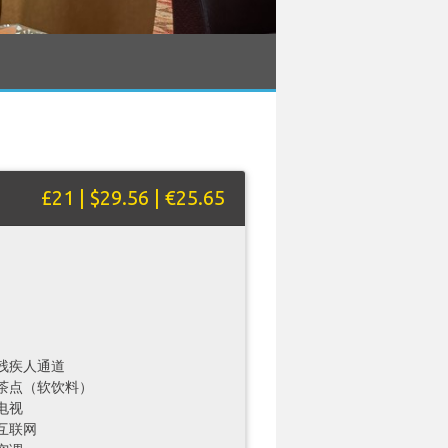
£21 | $29.56 | €25.65
残疾人通道
茶点（软饮料）
电视
互联网