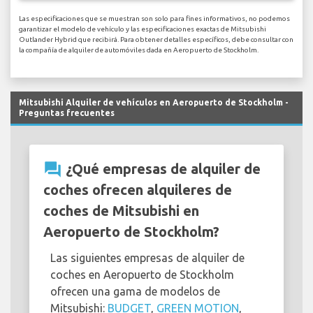
Las especificaciones que se muestran son solo para fines informativos, no podemos
garantizar el modelo de vehículo y las especificaciones exactas de Mitsubishi
Outlander Hybrid que recibirá. Para obtener detalles específicos, debe consultar con
la compañía de alquiler de automóviles dada en Aeropuerto de Stockholm.
Mitsubishi Alquiler de vehículos en Aeropuerto de Stockholm -
Preguntas frecuentes
question_answer
¿Qué empresas de alquiler de
coches ofrecen alquileres de
coches de Mitsubishi en
Aeropuerto de Stockholm?
Las siguientes empresas de alquiler de
coches en Aeropuerto de Stockholm
ofrecen una gama de modelos de
Mitsubishi:
BUDGET
,
GREEN MOTION
,