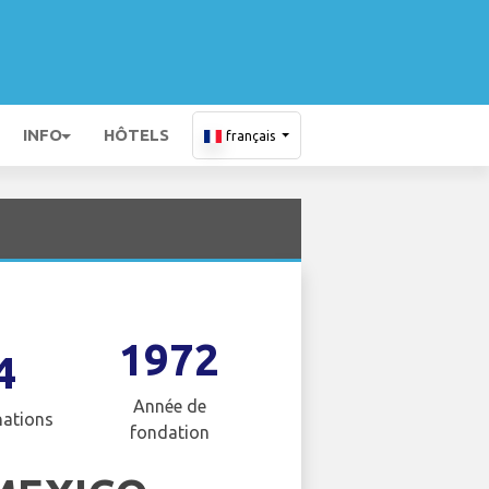
INFO
HÔTELS
français
1972
4
Année de
nations
fondation