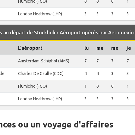
Fiumicino (FCO)
0
0
0
1
London Heathrow (LHR)
3
3
3
3
s au départ de Stockholm Aéroport opérés par Aeromexic
L'aéroport
lu
ma
me
je
Amsterdam-Schiphol (AMS)
7
7
7
7
lle
Charles De Gaulle (CDG)
4
4
3
3
Fiumicino (FCO)
1
0
0
1
London Heathrow (LHR)
3
3
3
3
nces ou un voyage d'affaires