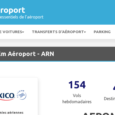
roport
essentiels de l’aéroport
E VOITURES
TRANSFERTS D'AÉROPORT
PARKING
lm Aéroport - ARN
154
Vols
Desti
hebdomadaires
gnies aériennes