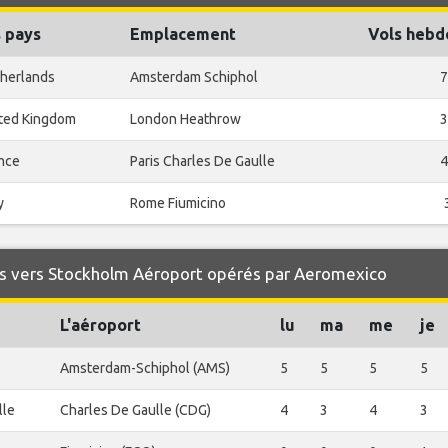
s pays
Emplacement
Vols hebd
herlands
Amsterdam Schiphol
7
ted Kingdom
London Heathrow
3
nce
Paris Charles De Gaulle
4
y
Rome Fiumicino
s vers Stockholm Aéroport opérés par Aeromexico
L'aéroport
lu
ma
me
je
Amsterdam-Schiphol (AMS)
5
5
5
5
lle
Charles De Gaulle (CDG)
4
3
4
3