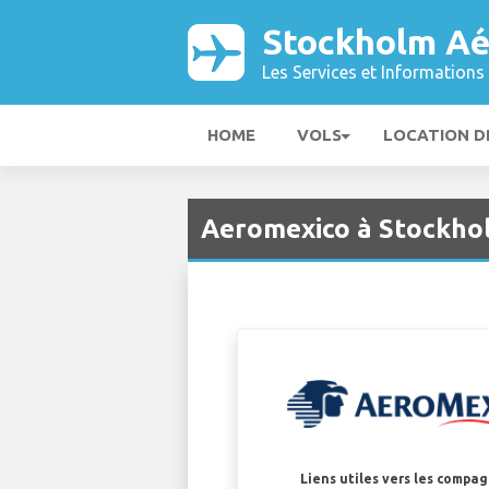
Stockholm Aé
Les Services et Informations 
HOME
VOLS
LOCATION D
Aeromexico à Stockho
Liens utiles vers les compa