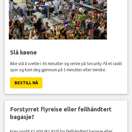
Slå køene
Ikke stå å svette i 45 minutter og vente på Security. Få et raskt
spor og kom deg gjennom på 5 minutter eller mindre.
BESTILL NÅ
Forstyrret flyreise eller feilhåndtert
bagasje?
Krev opptil £1,600 (€1,920) for feilhåndtert bagasje eller