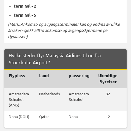
terminal - 2
terminal - 5
(Merk: Ankomst- og avgangsterminaler kan og endres av ulike
årsaker - sjekk alltid ankomst- og avgangsskjermene på
flyplassen)
Hvilke steder flyr Malaysia Airlines til og fra
Stockholm Airport?
Flyplass
Land
plassering
Ukentlige
Fl
flyreiser
Amsterdam-
Netherlands
Amsterdam
32
Schiphol
Schiphol
f
(AMS)
Doha (DOH)
Qatar
Doha
12
f