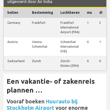
uitgevoerd door Air India
buiten
Bestemming
Luchthaven
ma
di
Germany
Frankfurt
Frankfurt
1
2
International
Airport (FRA)
Austria
Vienna
Schwechat
0
1
Schwechat
International
(VIE)
Switzerland
Zurich
Zürich-
0
0
Kloten (ZRH)
Een vakantie- of zakenreis
plannen …
Vooraf boeken
Huurauto bij
Stockholm Airport
voor enorme