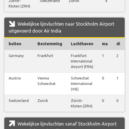
Zürich-
Switzerland
Zurich
4
V
Kloten (ZRH)
b
Wekelijkse lijnvluchten naar Stockholm Airport
uitgevoerd door Air India
buiten
Bestemming
Luchthaven
ma
di
Germany
Frankfurt
Frankfurt
1
2
International
Airport (FRA)
Austria
Vienna
Schwechat
0
1
Schwechat
International
(VIE)
Switzerland
Zurich
Zürich-
0
0
Kloten (ZRH)
Wekelijkse lijnvluchten vanaf Stockholm Airport