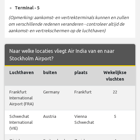
Terminal - 5
(Opmerking: aankomst- en vertrekterminals kunnen en zullen
om verschillende redenen veranderen - controleer altijd de
aankomst- en vertrekschermen op de luchthaven)
Naar welke locaties vliegt Air India van en naar
Stockholm Airport?
Luchthaven
buiten
plaats
Wekelijkse
V
vluchten
Frankfurt
Germany
Frankfurt
22
V
International
b
Airport (FRA)
Schwechat
Austria
Vienna
5
V
International
Schwechat
b
(VIE)