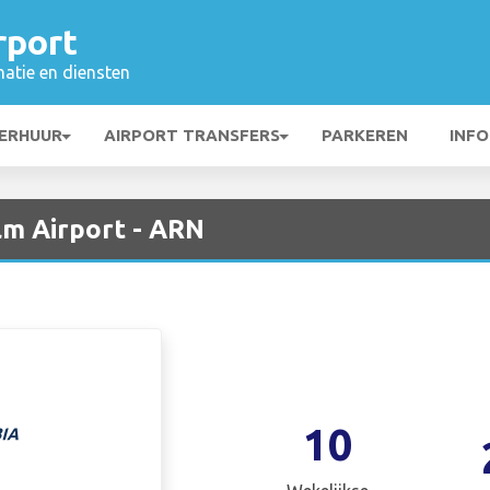
rport
matie en diensten
ERHUUR
AIRPORT TRANSFERS
PARKEREN
INFO
m Airport - ARN
10