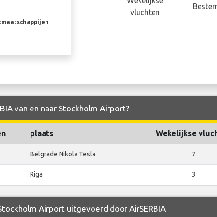
Wekelijkse
Beste
vluchten
rtmaatschappijen
RBIA van en naar Stockholm Airport?
en
plaats
Wekelijkse vluc
Belgrade Nikola Tesla
7
Riga
3
 Stockholm Airport uitgevoerd door AirSERBIA