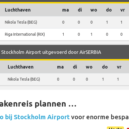
Luchthaven
ma
di
wo
do
vr
Nikola Tesla (BEG)
0
0
0
1
1
Riga International (RIX)
1
0
1
0
0
f Stockholm Airport uitgevoerd door AirSERBIA
Luchthaven
ma
di
wo
do
vr
Nikola Tesla (BEG)
0
0
0
1
1
zakenreis plannen …
o bij Stockholm Airport
voor enorme bespa