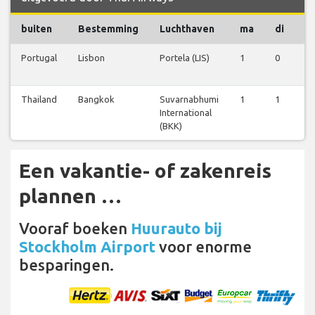
buiten
Bestemming
Luchthaven
ma
di
w
Portugal
Lisbon
Portela (LIS)
1
0
0
Thailand
Bangkok
Suvarnabhumi
1
1
1
International
(BKK)
Een vakantie- of zakenreis
plannen …
Vooraf boeken
Huurauto bij
Stockholm Airport
voor enorme
besparingen.