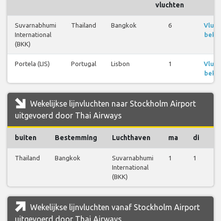
vluchten
Suvarnabhumi
Thailand
Bangkok
6
Vluc
International
bekij
(BKK)
Portela (LIS)
Portugal
Lisbon
1
Vluc
bekij
Wekelijkse lijnvluchten naar Stockholm Airport
uitgevoerd door Thai Airways
buiten
Bestemming
Luchthaven
ma
di
w
Thailand
Bangkok
Suvarnabhumi
1
1
1
International
(BKK)
Wekelijkse lijnvluchten vanaf Stockholm Airport
uitgevoerd door Thai Airways