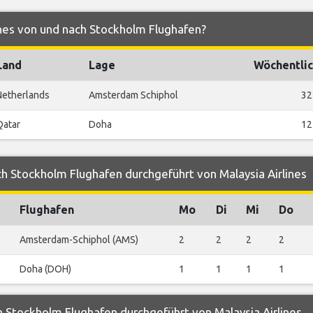
ines von und nach Stockholm Flughafen?
Land
Lage
Wöchentlic
Netherlands
Amsterdam Schiphol
32
Qatar
Doha
12
h Stockholm Flughafen durchgeführt von Malaysia Airlines
Flughafen
Mo
Di
Mi
Do
Amsterdam-Schiphol (AMS)
2
2
2
2
Doha (DOH)
1
1
1
1
 Stockholm Flughafen durchgeführt von Malaysia Airlines