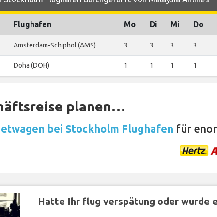
Flughafen
Mo
Di
Mi
Do
Amsterdam-Schiphol (AMS)
3
3
3
3
Doha (DOH)
1
1
1
1
häftsreise planen…
etwagen bei Stockholm Flughafen
für eno
Hatte Ihr flug verspätung oder wurde er