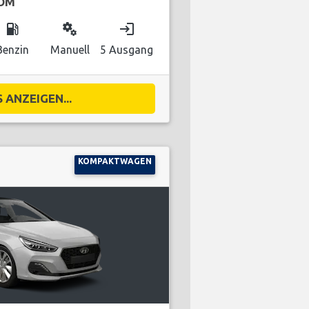
OM
local_gas_station
miscellaneous_services
login
Benzin
Manuell
5 Ausgang
 ANZEIGEN...
KOMPAKTWAGEN