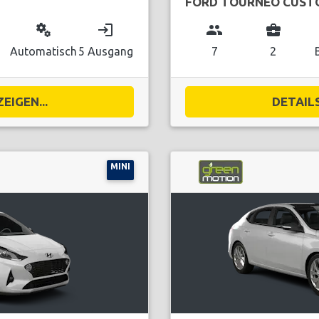
FORD TOURNEO CUST
miscellaneous_services
login
group
business_center
Automatisch
5 Ausgang
7
2
EIGEN...
DETAILS
MINI