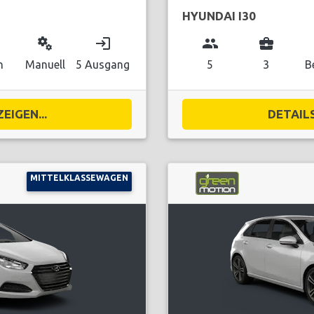
HYUNDAI I30
miscellaneous_services
login
group
business_center
n
Manuell
5 Ausgang
5
3
B
EIGEN...
DETAILS
MITTELKLASSEWAGEN