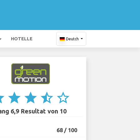
HOTELLE
Deutch
ar
star
star
star_half
star_border
ang 6,9 Resultat von 10
68 / 100