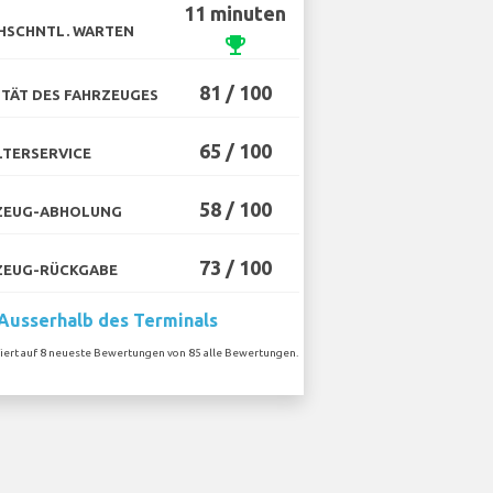
11 minuten
HSCHNTL. WARTEN
emoji_events
81 / 100
TÄT DES FAHRZEUGES
65 / 100
TERSERVICE
58 / 100
ZEUG-ABHOLUNG
73 / 100
ZEUG-RÜCKGABE
Ausserhalb des Terminals
siert auf 8 neueste Bewertungen von 85 alle Bewertungen.