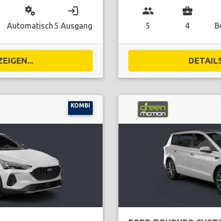
miscellaneous_services
login
group
business_center
Automatisch
5 Ausgang
5
4
B
EIGEN...
DETAILS
KOMBI