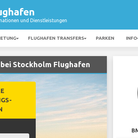
ughafen
mationen und Dienstleistungen
IETUNG
FLUGHAFEN TRANSFERS
PARKEN
INFO
bei Stockholm Flughafen
RE
GS-
N
BM