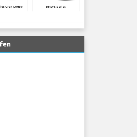
ies Gran Coupe
BMW 5 Series
fen