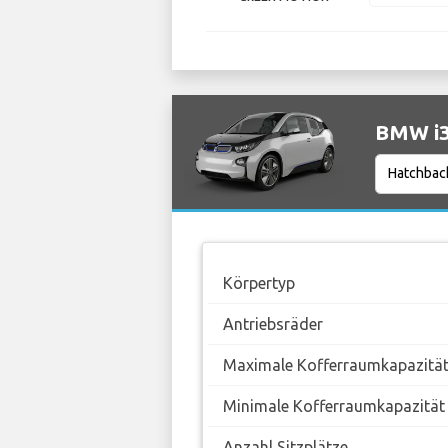
BMW i3
Körpertyp
Antriebsräder
Maximale Kofferraumkapazitä
Minimale Kofferraumkapazität
Anzahl Sitzplätze