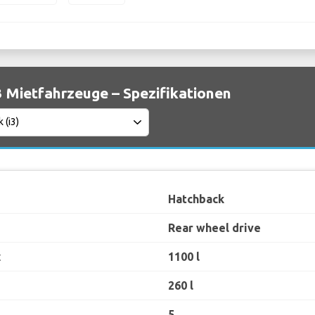
 Mietfahrzeuge – Spezifikationen
Hatchback
Rear wheel drive
t
1100 l
260 l
5