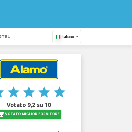
OTEL
italiano
ar
star
star
star
star
Votato 9,2 su 10
ji_events
VOTATO MIGLIOR FORNITORE