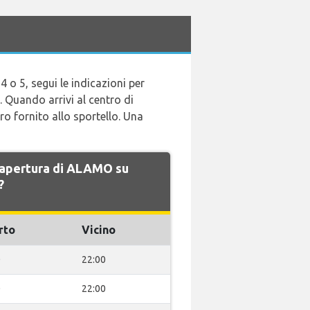
 4 o 5, segui le indicazioni per
4. Quando arrivi al centro di
o fornito allo sportello. Una
di apertura di ALAMO su
?
rto
Vicino
0
22:00
0
22:00