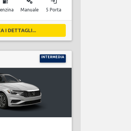
local_gas_station
miscellaneous_services
login
enzina
Manuale
5 Porta
A I DETTAGLI...
INTERMEDIA