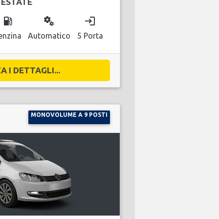
 ESTATE
local_gas_station
miscellaneous_services
login
enzina
Automatico
5 Porta
A I DETTAGLI...
MONOVOLUME A 9 POSTI