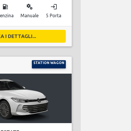
local_gas_station
miscellaneous_services
login
enzina
Manuale
5 Porta
A I DETTAGLI...
STATION WAGON