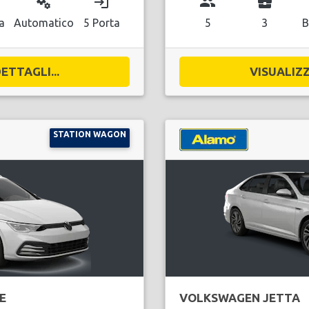
miscellaneous_services
login
group
business_center
a
Automatico
5 Porta
5
3
B
ETTAGLI...
VISUALIZZ
STATION WAGON
E
VOLKSWAGEN JETTA