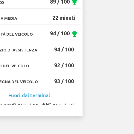
89 / 100
emoji_events
ZO
22 minuti
A MEDIA
94 / 100
emoji_events
TÀ DEL VEICOLO
94 / 100
ZIO DI ASSISTENZA
92 / 100
O DEL VEICOLO
93 / 100
GNA DEL VEICOLO
Fuori dal terminal
in base a 45 recensioni recenti di 147 recensioni totali.