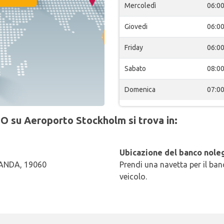
Mercoledì
06:0
Giovedi
06:0
Friday
06:0
Sabato
08:0
Domenica
07:0
O su Aeroporto Stockholm si trova in:
Ubicazione del banco noleg
ANDA, 19060
Prendi una navetta per il banc
veicolo.