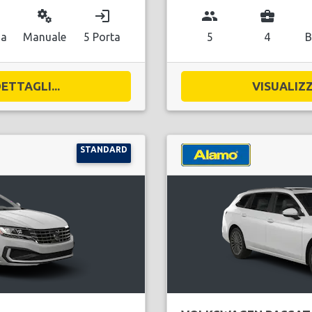
miscellaneous_services
login
group
business_center
na
Manuale
5 Porta
5
4
B
ETTAGLI...
VISUALIZZ
STANDARD