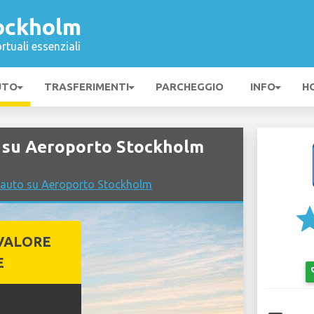
ockholm
rtuali essenziali
UTO
TRASFERIMENTI
PARCHEGGIO
INFO
H
 su Aeroporto Stockholm
 auto su Aeroporto Stockholm
st
VALORE
E
emo