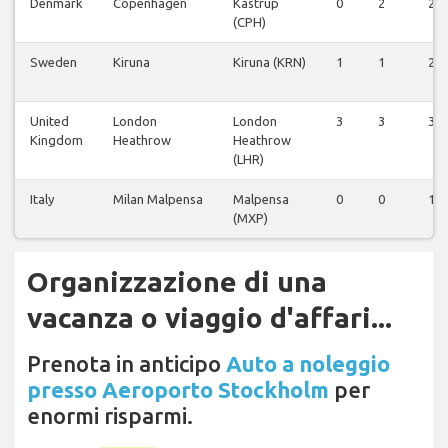
Denmark
Copenhagen
Kastrup
0
2
2
(CPH)
Sweden
Kiruna
Kiruna (KRN)
1
1
2
United
London
London
3
3
3
Kingdom
Heathrow
Heathrow
(LHR)
Italy
Milan Malpensa
Malpensa
0
0
1
(MXP)
Organizzazione di una
vacanza o viaggio d'affari...
Prenota in anticipo
Auto a noleggio
presso Aeroporto Stockholm
per
enormi risparmi.