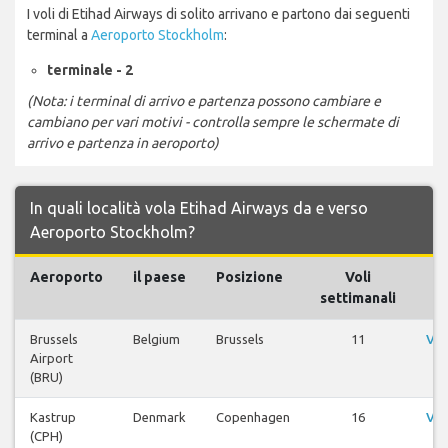
I voli di Etihad Airways di solito arrivano e partono dai seguenti
terminal a
Aeroporto Stockholm
:
terminale - 2
(Nota: i terminal di arrivo e partenza possono cambiare e
cambiano per vari motivi - controlla sempre le schermate di
arrivo e partenza in aeroporto)
In quali località vola Etihad Airways da e verso
Aeroporto Stockholm?
Aeroporto
il paese
Posizione
Voli
settimanali
Brussels
Belgium
Brussels
11
Vis
Airport
(BRU)
Kastrup
Denmark
Copenhagen
16
Vis
(CPH)