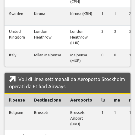
(CPH)
Sweden
Kiruna
Kiruna (KRN)
1
1
2
United
London
London
3
3
3
Kingdom
Heathrow
Heathrow
(LHR)
Italy
Milan Malpensa
Malpensa
0
0
1
(MXP)
Voli di linea settimanali da Aeroporto Stockholm
operati da Etihad Airways
il paese
Destinazione
Aeroporto
lu
ma
m
Belgium
Brussels
Brussels
1
1
1
Airport
(BRU)