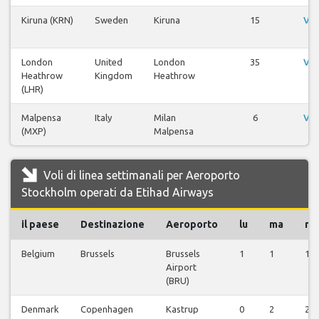
Kiruna (KRN)
Sweden
Kiruna
15
Vis
London
United
London
35
Vis
Heathrow
Kingdom
Heathrow
(LHR)
Malpensa
Italy
Milan
6
Vis
(MXP)
Malpensa
Voli di linea settimanali per Aeroporto
Stockholm operati da Etihad Airways
il paese
Destinazione
Aeroporto
lu
ma
m
Belgium
Brussels
Brussels
1
1
1
Airport
(BRU)
Denmark
Copenhagen
Kastrup
0
2
2