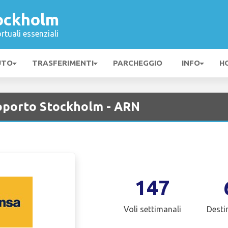
ockholm
rtuali essenziali
UTO
TRASFERIMENTI
PARCHEGGIO
INFO
H
oporto Stockholm - ARN
147
Voli settimanali
Desti