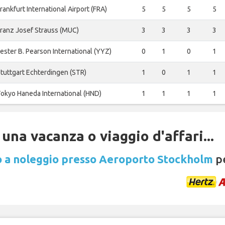
rankfurt International Airport (FRA)
5
5
5
5
ranz Josef Strauss (MUC)
3
3
3
3
ester B. Pearson International (YYZ)
0
1
0
1
tuttgart Echterdingen (STR)
1
0
1
1
okyo Haneda International (HND)
1
1
1
1
una vacanza o viaggio d'affari...
 a noleggio presso Aeroporto Stockholm
pe