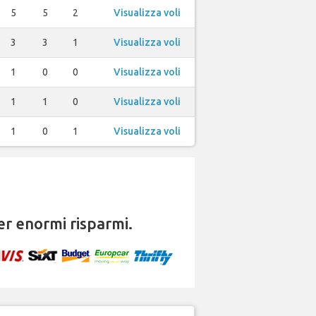
5
5
2
Visualizza voli
3
3
1
Visualizza voli
1
0
0
Visualizza voli
1
1
0
Visualizza voli
1
0
1
Visualizza voli
r enormi risparmi.