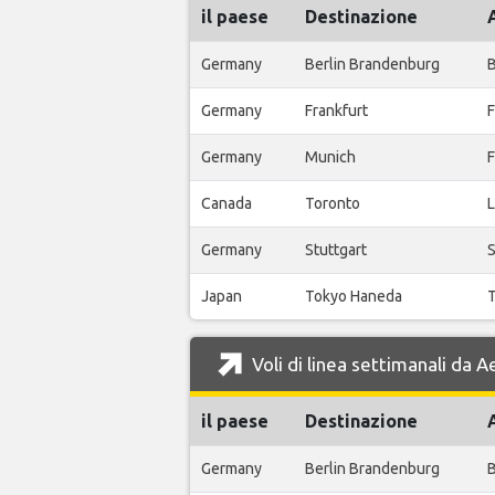
il paese
Destinazione
Germany
Berlin Brandenburg
B
Germany
Frankfurt
F
Germany
Munich
F
Canada
Toronto
L
Germany
Stuttgart
S
Japan
Tokyo Haneda
T
Voli di linea settimanali da
il paese
Destinazione
Germany
Berlin Brandenburg
B