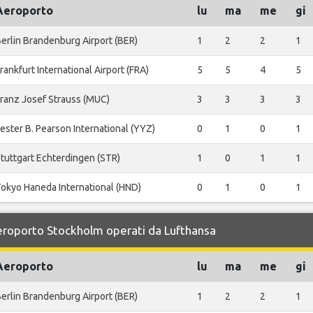
Aeroporto
lu
ma
me
gi
erlin Brandenburg Airport (BER)
1
2
2
1
rankfurt International Airport (FRA)
5
5
4
5
ranz Josef Strauss (MUC)
3
3
3
3
ester B. Pearson International (YYZ)
0
1
0
1
tuttgart Echterdingen (STR)
1
0
1
1
okyo Haneda International (HND)
0
1
0
1
 Aeroporto Stockholm operati da Lufthansa
Aeroporto
lu
ma
me
gi
erlin Brandenburg Airport (BER)
1
2
2
1