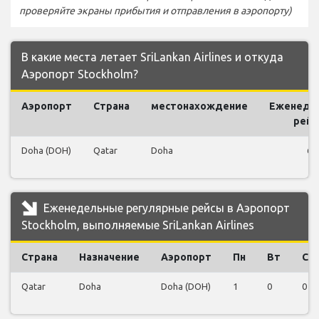
проверяйте экраны прибытия и отправления в аэропорту)
В какие места летает SriLankan Airlines и откуда
Аэропорт Stockholm?
Аэропорт
Страна
местонахождение
Еженеде
рей
Doha (DOH)
Qatar
Doha
6
Еженедельные регулярные рейсы в Аэропорт
Stockholm, выполняемые SriLankan Airlines
Страна
Назначение
Аэропорт
Пн
Вт
Ср
Qatar
Doha
Doha (DOH)
1
0
0