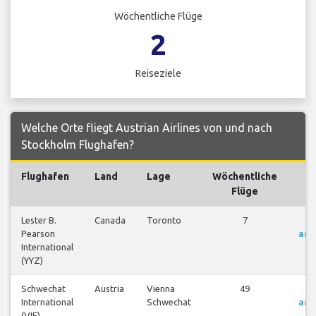
Wöchentliche Flüge
2
Reiseziele
Welche Orte fliegt Austrian Airlines von und nach
Stockholm Flughafen?
Flughafen
Land
Lage
Wöchentliche
F
Flüge
Lester B.
Canada
Toronto
7
F
Pearson
anz
International
(YYZ)
Schwechat
Austria
Vienna
49
F
International
Schwechat
anz
(VIE)