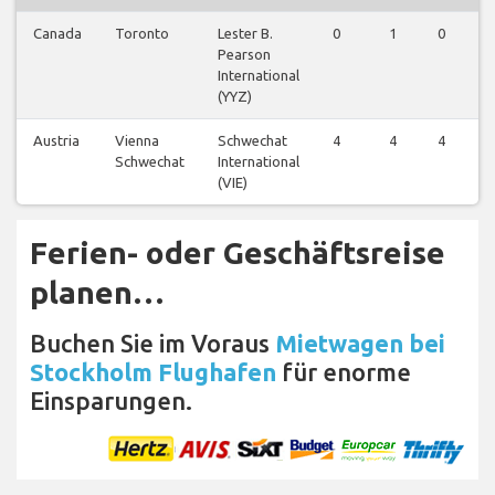
Canada
Toronto
Lester B.
0
1
0
Pearson
International
(YYZ)
Austria
Vienna
Schwechat
4
4
4
Schwechat
International
(VIE)
Ferien- oder Geschäftsreise
planen…
Buchen Sie im Voraus
Mietwagen bei
Stockholm Flughafen
für enorme
Einsparungen.