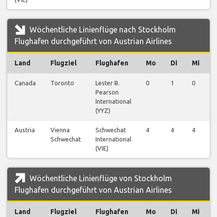
Wöchentliche Linienflüge nach Stockholm
Flughafen durchgeführt von Austrian Airlines
Land
Flugziel
Flughafen
Mo
Di
Mi
Canada
Toronto
Lester B.
0
1
0
Pearson
International
(YYZ)
Austria
Vienna
Schwechat
4
4
4
Schwechat
International
(VIE)
Wöchentliche Linienflüge von Stockholm
Flughafen durchgeführt von Austrian Airlines
Land
Flugziel
Flughafen
Mo
Di
Mi