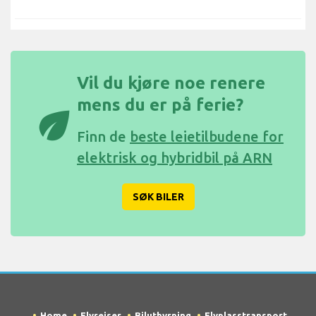
Vil du kjøre noe renere
mens du er på ferie?
eco
Finn de
beste leietilbudene for
elektrisk og hybridbil på ARN
SØK BILER
Home
Flyreiser
Biluthyrning
Flyplasstransport