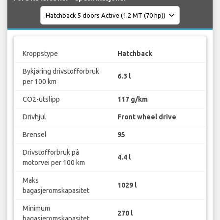
Kroppstype
Hatchback
Bykjøring drivstofforbruk
6.3 l
per 100 km
CO2-utslipp
117 g/km
Drivhjul
Front wheel drive
Brensel
95
Drivstofforbruk på
4.4 l
motorvei per 100 km
Maks
1029 l
bagasjeromskapasitet
Minimum
270 l
bagasjeromskapasitet