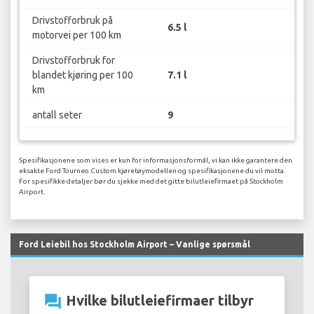
Drivstofforbruk på
6.5 l
motorvei per 100 km
Drivstofforbruk for
blandet kjøring per 100
7.1 l
km
antall seter
9
Spesifikasjonene som vises er kun for informasjonsformål, vi kan ikke garantere den
eksakte Ford Tourneo Custom kjøretøymodellen og spesifikasjonene du vil motta.
For spesifikke detaljer bør du sjekke med det gitte bilutleiefirmaet på Stockholm
Airport.
Ford Leiebil hos Stockholm Airport – Vanlige spørsmål
question_answer
Hvilke bilutleiefirmaer tilbyr