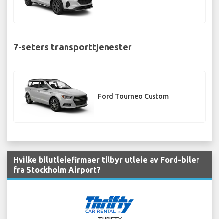
7-seters transporttjenester
Ford Tourneo Custom
Hvilke bilutleiefirmaer tilbyr utleie av Ford-biler
fra Stockholm Airport?