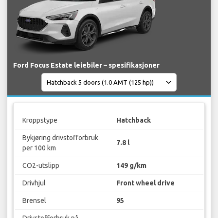
Ford Focus Estate leiebiler – spesifikasjoner
Kroppstype
Hatchback
Bykjøring drivstofforbruk
7.8 l
per 100 km
CO2-utslipp
149 g/km
Drivhjul
Front wheel drive
Brensel
95
Drivstofforbruk på