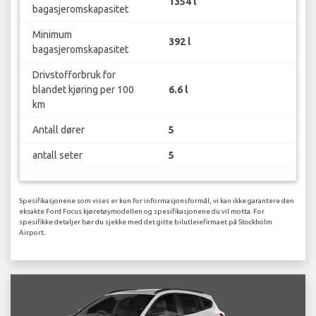
1354 l
bagasjeromskapasitet
Minimum
392 l
bagasjeromskapasitet
Drivstofforbruk for
blandet kjøring per 100
6.6 l
km
Antall dører
5
antall seter
5
Spesifikasjonene som vises er kun for informasjonsformål, vi kan ikke garantere den
eksakte Ford Focus kjøretøymodellen og spesifikasjonene du vil motta. For
spesifikke detaljer bør du sjekke med det gitte bilutleiefirmaet på Stockholm
Airport.