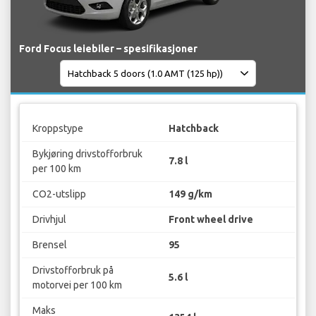
Ford Focus leiebiler – spesifikasjoner
Kroppstype
Hatchback
Bykjøring drivstofforbruk
7.8 l
per 100 km
CO2-utslipp
149 g/km
Drivhjul
Front wheel drive
Brensel
95
Drivstofforbruk på
5.6 l
motorvei per 100 km
Maks