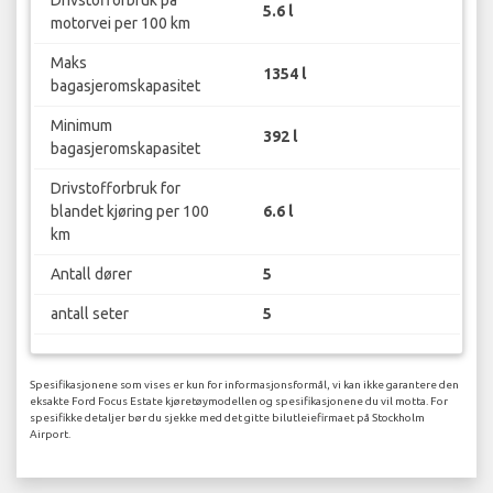
5.6 l
motorvei per 100 km
Maks
1354 l
bagasjeromskapasitet
Minimum
392 l
bagasjeromskapasitet
Drivstofforbruk for
blandet kjøring per 100
6.6 l
km
Antall dører
5
antall seter
5
Spesifikasjonene som vises er kun for informasjonsformål, vi kan ikke garantere den
eksakte Ford Focus Estate kjøretøymodellen og spesifikasjonene du vil motta. For
spesifikke detaljer bør du sjekke med det gitte bilutleiefirmaet på Stockholm
Airport.