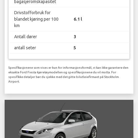
bagasjeromskapasitet
Drivstofforbruk for
blandet kjøring per 100
6.1 l
km
Antall dører
3
antall seter
5
Spesifikasjonene som vises er kun for informasjonsformål, vi kan ikke garantere den
eksakte Ford Fiesta kjøretøymodellen og spesifikasjonene du vil motta. For
spesifikke detaljer bør du sjekke med det gitte bilutleiefirmaet på Stockholm
Airport.