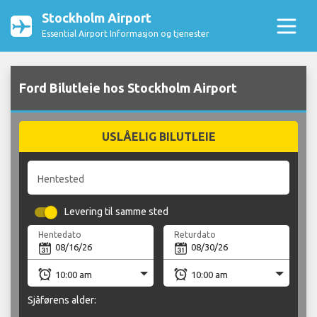
Stockholm Airport
Essential Airport Informasjon og tjenester
Ford Bilutleie hos Stockholm Airport
USLÅELIG BILUTLEIE
Hentested
Levering til samme sted
Hentedato
Returdato
Sjåførens alder: