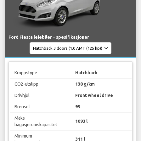
Ford Fiesta leiebiler – spesifikasjoner
Kroppstype
Hatchback
CO2-utslipp
138 g/km
Drivhjul
Front wheel drive
Brensel
95
Maks
1093 l
bagasjeromskapasitet
Minimum
311 l