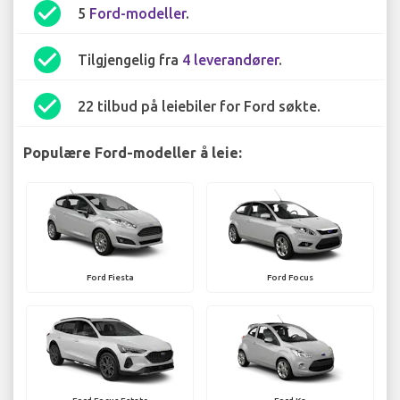
check_circle
5
Ford-modeller
.
check_circle
Tilgjengelig fra
4 leverandører
.
check_circle
22 tilbud på leiebiler for Ford søkte.
Populære Ford-modeller å leie:
Ford Fiesta
Ford Focus