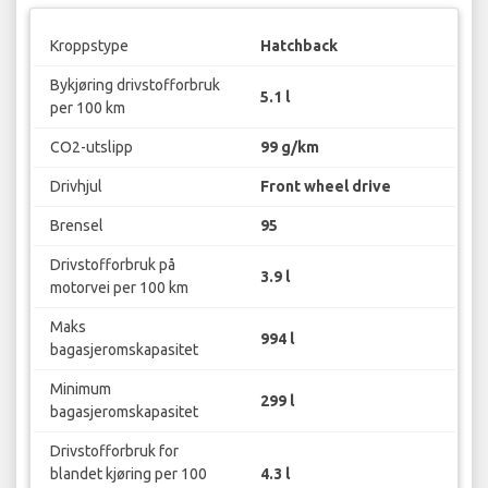
Kroppstype
Hatchback
Bykjøring drivstofforbruk
5.1 l
per 100 km
CO2-utslipp
99 g/km
Drivhjul
Front wheel drive
Brensel
95
Drivstofforbruk på
3.9 l
motorvei per 100 km
Maks
994 l
bagasjeromskapasitet
Minimum
299 l
bagasjeromskapasitet
Drivstofforbruk for
blandet kjøring per 100
4.3 l