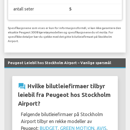
antall seter
5
Spesifikasjonene som vises er kun for informasjonsformål, vi kan ikke garantere den
eksakte Peugeot 3008 kjøretøymodellen og spesifikasjonene du vil motta. For
spesifikke detaljer bør du sjekke med det gitte bilutleiefirmaet på Stockholm
Airport.
Peugeot Leiebil hos Stockholm Airport – Vanlige spørsmål
question_answer
Hvilke bilutleiefirmaer tilbyr
leiebil fra Peugeot hos Stockholm
Airport?
Følgende bilutleiefirmaer på Stockholm
Airport tilbyr en rekke modeller av
Peugeot:
BUDGET
,
GREEN MOTION
,
AVIS
,