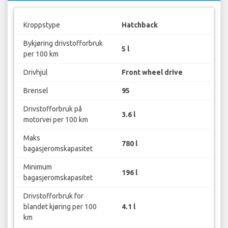
Kroppstype
Hatchback
Bykjøring drivstofforbruk
5 l
per 100 km
Drivhjul
Front wheel drive
Brensel
95
Drivstofforbruk på
3.6 l
motorvei per 100 km
Maks
780 l
bagasjeromskapasitet
Minimum
196 l
bagasjeromskapasitet
Drivstofforbruk for
blandet kjøring per 100
4.1 l
km