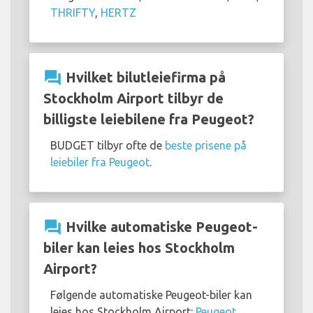
THRIFTY
,
HERTZ
question_answer
Hvilket bilutleiefirma på
Stockholm Airport tilbyr de
billigste leiebilene fra Peugeot?
BUDGET tilbyr ofte de
beste prisene på
leiebiler fra Peugeot
.
question_answer
Hvilke automatiske Peugeot-
biler kan leies hos Stockholm
Airport?
Følgende automatiske Peugeot-biler kan
leies hos Stockholm Airport:
Peugeot