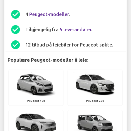
check_circle
4
Peugeot-modeller
.
check_circle
Tilgjengelig fra
5 leverandører
.
check_circle
12 tilbud på leiebiler for Peugeot søkte.
Populære Peugeot-modeller å leie:
Peugeot 108
Peugeot 208