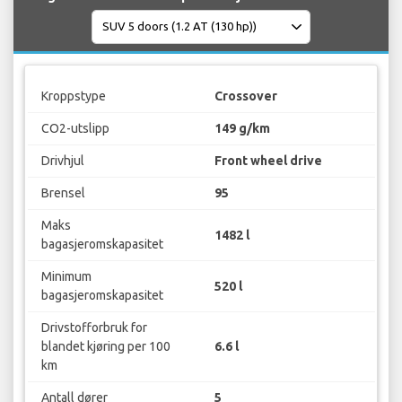
Kroppstype
Crossover
CO2-utslipp
149 g/km
Drivhjul
Front wheel drive
Brensel
95
Maks
1482 l
bagasjeromskapasitet
Minimum
520 l
bagasjeromskapasitet
Drivstofforbruk for
blandet kjøring per 100
6.6 l
km
Antall dører
5