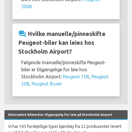
3008
question_answer
Hvilke manuelle/pinneskifte
Peugeot-biler kan leies hos
Stockholm Airport?
Følgende manuelle/pinneskifte Peugeot-
biler er tilgjengelige for leie hos
Stockholm Airport:
Peugeot 108
,
Peugeot
208
,
Peugeot Boxer
Alternative bilmerker tilgjengelig for leie på Stockholm Airport
Vi har 105 forskjellige typer kjøretøy fra 22 produsenter levert