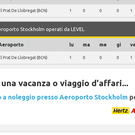
El Prat De Llobregat (BCN)
1
0
0
0
1
 Aeroporto Stockholm operati da LEVEL
Aeroporto
lu
ma
me
gi
v
El Prat De Llobregat (BCN)
1
0
0
0
1
una vacanza o viaggio d'affari...
 a noleggio presso Aeroporto Stockholm
pe