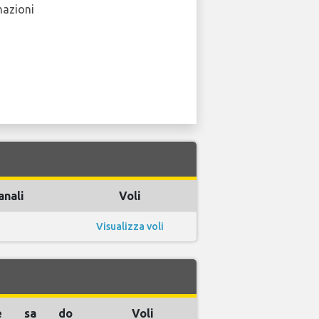
nazioni
anali
Voli
Visualizza voli
e
sa
do
Voli