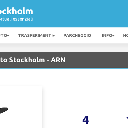
ockholm
rtuali essenziali
UTO
TRASFERIMENTI
PARCHEGGIO
INFO
H
to Stockholm - ARN
4