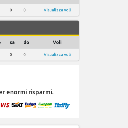
0
0
Visualizza voli
e
sa
do
Voli
0
0
Visualizza voli
r enormi risparmi.