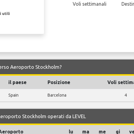
Voli settimanali
Desti
 utili
e verso Aeroporto Stockholm?
il paese
Posizione
Voli settim
Spain
Barcelona
4
r Aeroporto Stockholm operati da LEVEL
Aeroporto
lu
ma
me
gi
v