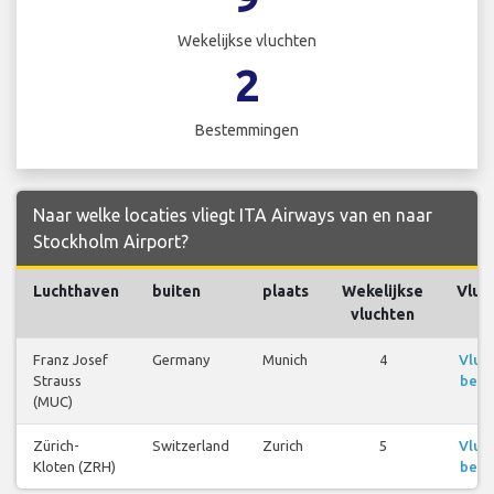
Wekelijkse vluchten
2
Bestemmingen
Naar welke locaties vliegt ITA Airways van en naar
Stockholm Airport?
Luchthaven
buiten
plaats
Wekelijkse
Vluc
vluchten
Franz Josef
Germany
Munich
4
Vluc
Strauss
beki
(MUC)
Zürich-
Switzerland
Zurich
5
Vluc
Kloten (ZRH)
beki