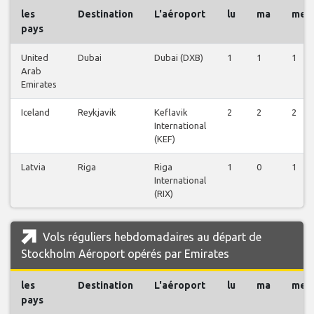
les
Destination
L'aéroport
lu
ma
me
pays
United
Dubai
Dubai (DXB)
1
1
1
Arab
Emirates
Iceland
Reykjavik
Keflavik
2
2
2
International
(KEF)
Latvia
Riga
Riga
1
0
1
International
(RIX)
Vols réguliers hebdomadaires au départ de
Stockholm Aéroport opérés par Emirates
les
Destination
L'aéroport
lu
ma
me
pays