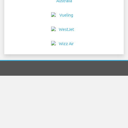
Home
vols
Location de voitures
Transferts
d'aéroport
Parking
Hôtels
Info
Avertissement
Détails de confidentialité
Sitemap
COPYRIGHT © 2026 Try Quantum OU trading as
"TripTQ" and stockholmairportguide.com (also known
as TripTQ Stockholm Aéroport) / All Rights Reserved.
AVERTISSEMENT - ce site n'est pas le site officiel de Stockholm
Aéroport