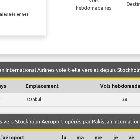
Vols
Desti
hebdomadaires
gnies aériennes
n International Airlines vole-t-elle vers et depuis Stockho
ays
Emplacement
Vols hebdomada
y
Istanbul
38
 vers Stockholm Aéroport opérés par Pakistan Internationa
L'aéroport
lu
ma
me
je
ve