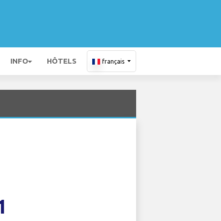
INFO
HÔTELS
français
1