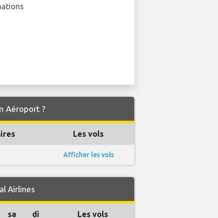
nations
lm Aéroport ?
ires
Les vols
Afficher les vols
l Airlines
sa
di
Les vols