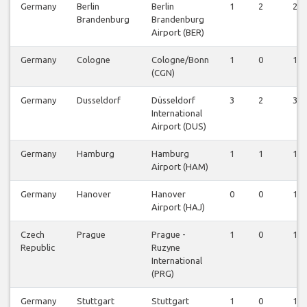
Germany
Berlin
Berlin
1
2
2
Brandenburg
Brandenburg
Airport (BER)
Germany
Cologne
Cologne/Bonn
1
0
1
(CGN)
Germany
Dusseldorf
Düsseldorf
3
2
3
International
Airport (DUS)
Germany
Hamburg
Hamburg
1
1
1
Airport (HAM)
Germany
Hanover
Hanover
0
0
1
Airport (HAJ)
Czech
Prague
Prague -
1
0
1
Republic
Ruzyne
International
(PRG)
Germany
Stuttgart
Stuttgart
1
0
1