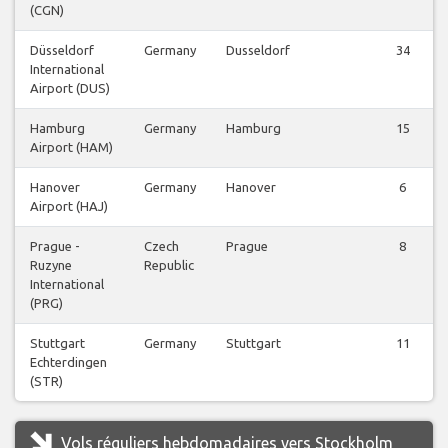
(CGN)
Düsseldorf
Germany
Dusseldorf
34
International
Airport (DUS)
Hamburg
Germany
Hamburg
15
Airport (HAM)
Hanover
Germany
Hanover
6
Airport (HAJ)
Prague -
Czech
Prague
8
Ruzyne
Republic
International
(PRG)
Stuttgart
Germany
Stuttgart
11
Echterdingen
(STR)
Vols réguliers hebdomadaires vers Stockholm