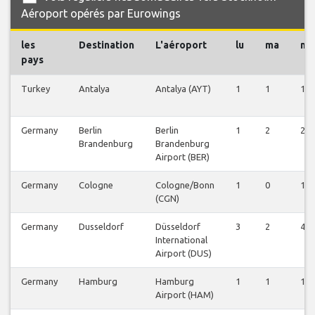
Aéroport opérés par Eurowings
les
Destination
L'aéroport
lu
ma
me
pays
Turkey
Antalya
Antalya (AYT)
1
1
1
Germany
Berlin
Berlin
1
2
2
Brandenburg
Brandenburg
Airport (BER)
Germany
Cologne
Cologne/Bonn
1
0
1
(CGN)
Germany
Dusseldorf
Düsseldorf
3
2
4
International
Airport (DUS)
Germany
Hamburg
Hamburg
1
1
1
Airport (HAM)