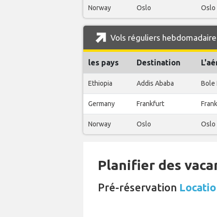
Norway
Oslo
Oslo 
Vols réguliers hebdomadaires
les pays
Destination
L'aé
Ethiopia
Addis Ababa
Bole 
Germany
Frankfurt
Frank
Norway
Oslo
Oslo 
Planifier des vaca
Pré-réservation
Locatio