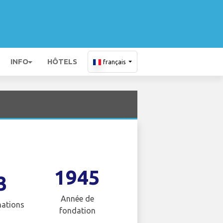
INFO
HÔTELS
français
1945
3
Année de
nations
fondation