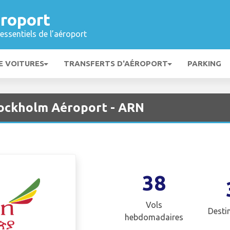
roport
essentiels de l’aéroport
E VOITURES
TRANSFERTS D'AÉROPORT
PARKING
Stockholm Aéroport - ARN
38
Vols
Desti
hebdomadaires