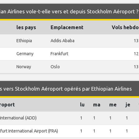
an Airlines vole-t-elle vers et depuis Stockholm Aéroport ?
les pays
Emplacement
Vols hebdo
Ethiopia
Addis Ababa
13
Germany
Frankfurt
12
Norway
Oslo
13
 vers Stockholm Aéroport opérés par Ethiopian Airlines
roport
lu
ma
me
je
International (ADD)
1
1
1
1
furt International Airport (FRA)
1
1
1
1