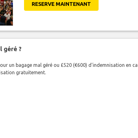
RESERVE MAINTENANT
l géré ?
our un bagage mal géré ou £520 (€600) d'indemnisation en cas
nisation gratuitement.