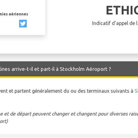
ETHI
gnies aériennes
Indicatif d'appel de
nes arrive-t-il et part-il à Stockholm Aéroport ?
rivent et partent généralement du ou des terminaux suivants à
S
e et de départ peuvent changer et changent pour diverses raison
ort)