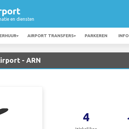
rport
matie en diensten
ERHUUR
AIRPORT TRANSFERS
PARKEREN
INFO
irport - ARN
4