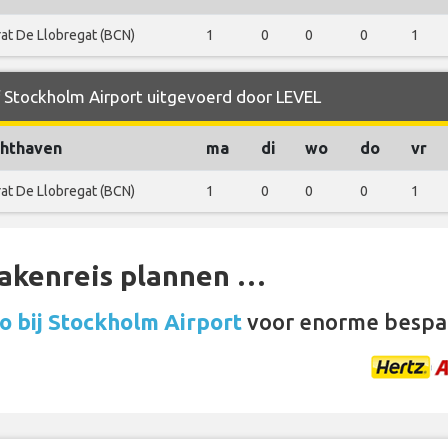
rat De Llobregat (BCN)
1
0
0
0
1
f Stockholm Airport uitgevoerd door LEVEL
hthaven
ma
di
wo
do
vr
rat De Llobregat (BCN)
1
0
0
0
1
zakenreis plannen …
o bij Stockholm Airport
voor enorme bespa