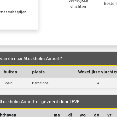
Wekelijkse
Beste
vluchten
rtmaatschappijen
 van en naar Stockholm Airport?
buiten
plaats
Wekelijkse vluchte
Spain
Barcelona
4
 Stockholm Airport uitgevoerd door LEVEL
hthaven
ma
di
wo
do
vr